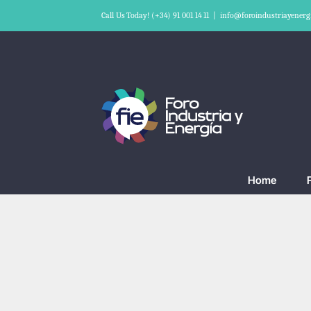
Skip
Call Us Today! (+34) 91 001 14 11
|
info@foroindustriayenerg
to
content
Home