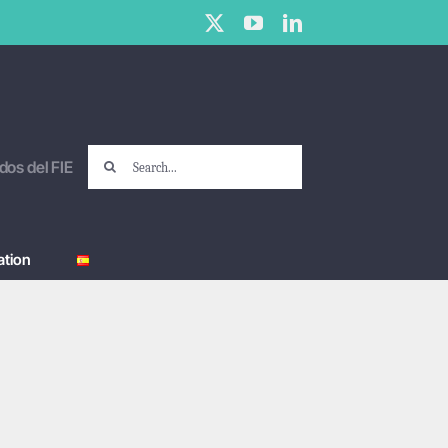
X
YouTube
LinkedIn
Search
dos del FIE
for:
tion