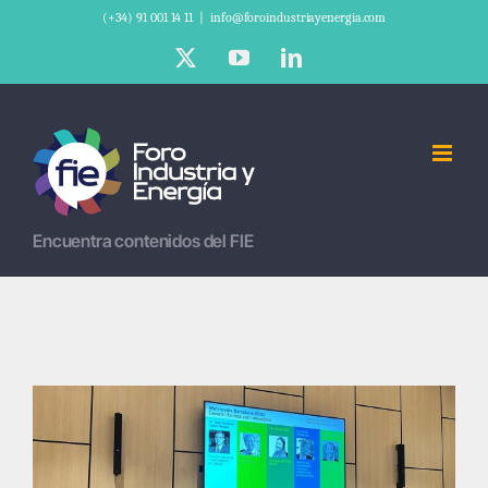
Saltar
(+34) 91 001 14 11
|
info@foroindustriayenergia.com
al
X
YouTube
LinkedIn
contenido
Encuentra contenidos del FIE