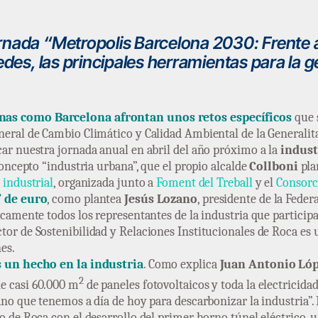
rnada “Metropolis Barcelona 2030: Frente a
edes, las principales herramientas para la g
nas como Barcelona afrontan unos retos específicos
que s
eneral de Cambio Climático y Calidad Ambiental de la Generalitat
ar nuestra jornada anual en abril del año próximo a la
indust
concepto “industria urbana”, que el propio alcalde
Collboni
pla
 industrial
, organizada junto a
Foment del Treball
y el
Consorc
” de euro
, como plantea
Jesús Lozano
, presidente de la Fede
ticamente todos los representantes de la industria que particip
ector de Sostenibilidad y Relaciones Institucionales de Roca es
es.
s un hecho en la industria
. Como explica
Juan Antonio Ló
2
e casi 60.000 m
de paneles fotovoltaicos y toda la electricid
no que tenemos a día de hoy para descarbonizar la industria”. 
o de Roca con el desarrollo del primer horno túnel eléctrico,