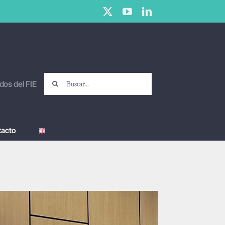
X
YouTube
LinkedIn
Buscar:
dos del FIE
tacto