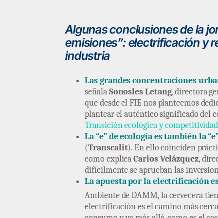
Algunas conclusiones de la jo
emisiones”: electrificación y r
industria
Las grandes concentraciones urba
señala
Sonosles Letang
, directora g
que desde el FIE nos planteemos dedic
plantear el auténtico significado del 
Transición ecológica y competitividad
La “e” de ecología es también la “e
(
Transcalit
). En ello coinciden prác
como explica
Carlos Velázquez
, dir
difícilmente se aprueban las inversion
La apuesta por la electrificación e
Ambiente de DAMM, la cervecera tien
electrificación es el camino más cerca
consumo y va más allá, como es el cas