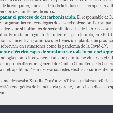
 de la compañía, sino a la de toda la industria. Una apuesta va
versión de 5 millones de euros.
pañar el proceso de descarbonización
. El responsable de
r con garantías en tecnologías de descarbonización. Por su par
idera que si hablamos de sostenibilidad, ha de haber acceso a 
no. Es un tema regulatorio: mientras, por ejemplo, en EE UU se
onar. “Incentivar garantiza que tienes una planta que produc
sobrevivir en situaciones como la pandemia de la Covid-19”.
fuente eléctrica capaz de suministrar toda la potencia qu
ecnologías como la cogeneración, que permite producir en el m
ca. La propia directora general de Cambio Climático de la Genera
ia metropolitana, “son necesarias redes eléctricas suficienteme
 como destacaba
Natalia Turón
, SEAT. Estas palabras, referida
gestión energética de la industria porque, como bien dice la re
va.