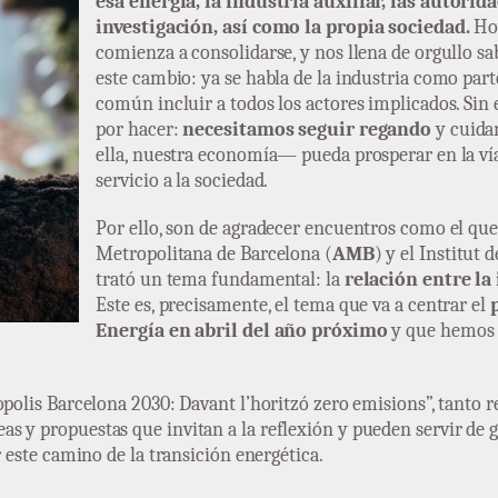
esa energía, la industria auxiliar, las autorid
investigación, así como la propia sociedad.
Ho
comienza a consolidarse, y nos llena de orgullo sa
este cambio: ya se habla de la industria como part
común incluir a todos los actores implicados. Si
por hacer:
necesitamos seguir regando
y cuidan
ella, nuestra economía— pueda prosperar en la vía 
servicio a la sociedad.
Por ello, son de agradecer encuentros como el que
Metropolitana de Barcelona (
AMB
) y el Institut 
trató un tema fundamental: la
relación entre la
Este es, precisamente, el tema que va a centrar el
Energía en abril del año próximo
y que hemos
opolis Barcelona 2030: Davant l’horitzó zero emisions”, tanto r
s y propuestas que invitan a la reflexión y pueden servir de 
r este camino de la transición energética.