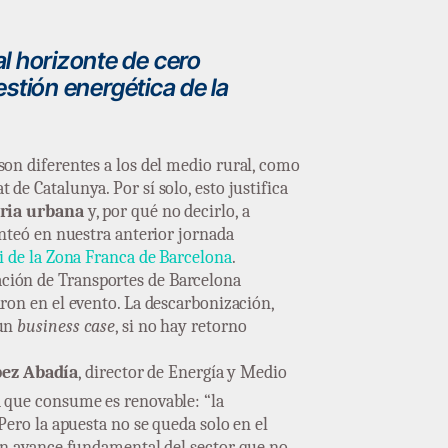
l horizonte de cero
estión energética de la
on diferentes a los del medio rural, como
 de Catalunya. Por sí solo, esto justifica
ria urbana
y, por qué no decirlo, a
nteó en nuestra anterior jornada
i de la Zona Franca de Barcelona
.
ración de Transportes de Barcelona
aron en el evento. La descarbonización,
 un
business case
, si no hay retorno
pez Abadía
, director de Energía y Medio
ad que consume es renovable: “la
Pero la apuesta no se queda solo en el
 un avance fundamental del sector que no