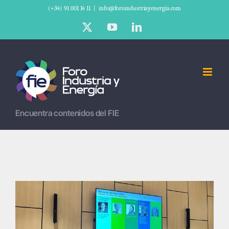
Saltar
(+34) 91 001 14 11
|
info@foroindustriayenergia.com
al
X
YouTube
LinkedIn
contenido
Encuentra contenidos del FIE