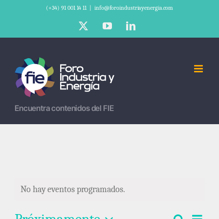
Saltar
(+34) 91 001 14 11
|
info@foroindustriayenergia.com
al
X
YouTube
LinkedIn
contenido
Encuentra contenidos del FIE
No hay eventos programados.
Nav