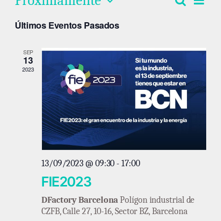
Próximamente
Buscar
Navega
Lista
de
Seleccionar
de
vist
Últimos Eventos Pasados
fecha.
búsqu
de
Eve
y
SEP
13
vistas
2023
de
Evento
13/09/2023 @ 09:30
-
17:00
FIE2023
DFactory Barcelona
Polígon industrial de
CZFB, Calle 27, 10-16, Sector BZ, Barcelona