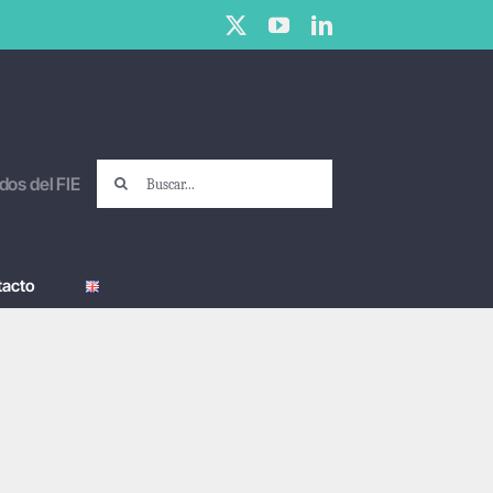
X
YouTube
LinkedIn
Buscar:
dos del FIE
tacto