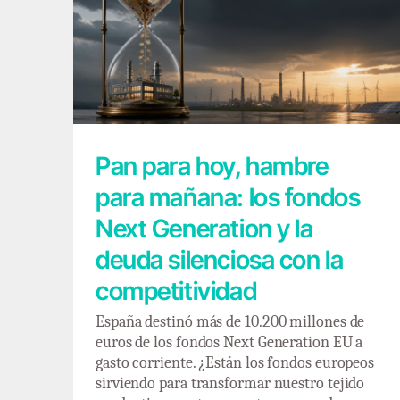
Pan para hoy, hambre para mañana: los
fondos Next Generation y la deuda
silenciosa con la competitividad
Pan para hoy, hambre
para mañana: los fondos
Next Generation y la
deuda silenciosa con la
competitividad
España destinó más de 10.200 millones de
euros de los fondos Next Generation EU a
gasto corriente. ¿Están los fondos europeos
sirviendo para transformar nuestro tejido