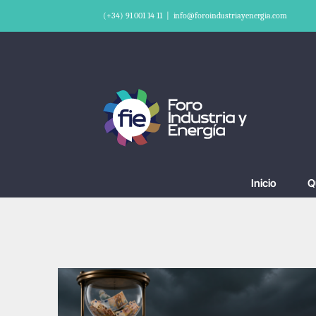
Saltar
(+34) 91 001 14 11
|
info@foroindustriayenergia.com
al
contenido
Inicio
Q