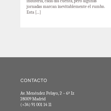
industria, cada día cuenta, pero algunas
jornadas marcan inevitablemente el rumbo.
Esta [...]
CONTACTO
Av. Menéndez Pelayo, 2 – 6ª Iz
28009 Madrid
(+34) 91 001 14 11