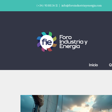
Saltar
(+34) 91 001 14 11
|
info@foroindustriayenergia.com
al
contenido
Inicio
Q