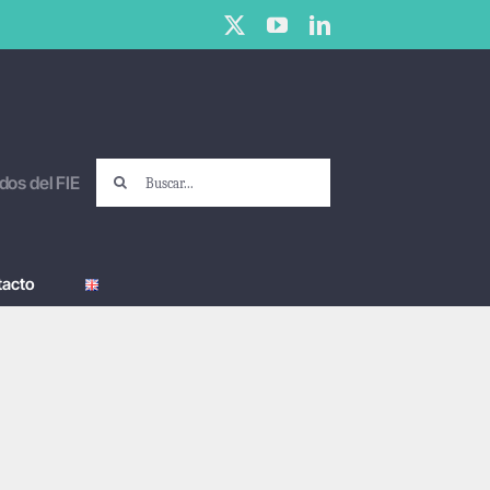
X
YouTube
LinkedIn
Buscar:
dos del FIE
tacto