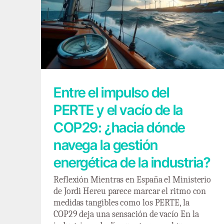
Entre el impulso del PERTE y el vacío de la
COP29: ¿hacia dónde navega la gestión
energética de la industria?
Entre el impulso del
PERTE y el vacío de la
COP29: ¿hacia dónde
navega la gestión
energética de la industria?
Reflexión Mientras en España el Ministerio
de Jordi Hereu parece marcar el ritmo con
medidas tangibles como los PERTE, la
COP29 deja una sensación de vacío En la