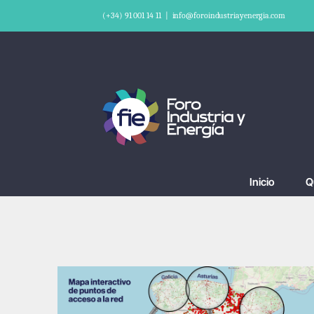
Saltar
(+34) 91 001 14 11
|
info@foroindustriayenergia.com
al
contenido
Inicio
Q