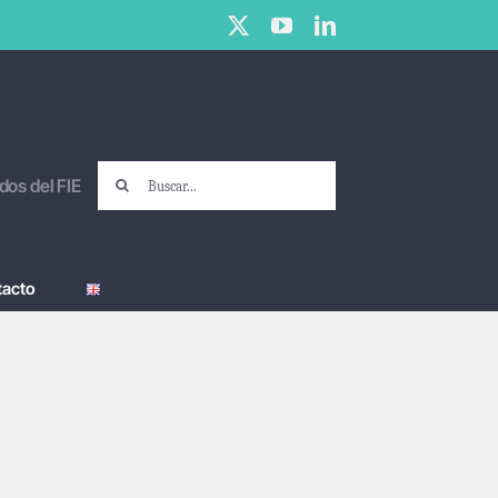
X
YouTube
LinkedIn
Buscar:
dos del FIE
tacto