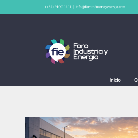
Saltar
(+34) 91 001 14 11
|
info@foroindustriayenergia.com
al
contenido
Inicio
Q