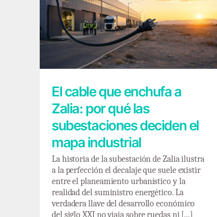
El cable que enchufa a Zalia: por qué las
subestaciones deciden el mapa industrial
El cable que enchufa a
Zalia: por qué las
subestaciones deciden el
mapa industrial
La historia de la subestación de Zalia ilustra
a la perfección el decalaje que suele existir
entre el planeamiento urbanístico y la
realidad del suministro energético. La
verdadera llave del desarrollo económico
del siglo XXI no viaja sobre ruedas ni [...]