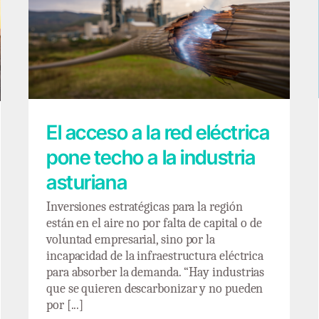
El acceso a la red eléctrica pone techo a la
industria asturiana
El acceso a la red eléctrica
pone techo a la industria
asturiana
Inversiones estratégicas para la región
están en el aire no por falta de capital o de
voluntad empresarial, sino por la
incapacidad de la infraestructura eléctrica
para absorber la demanda. “Hay industrias
que se quieren descarbonizar y no pueden
por [...]