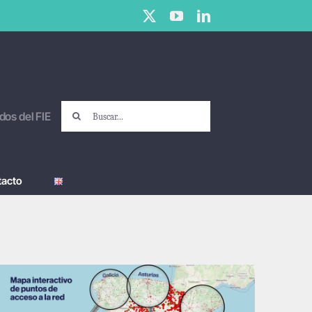
X
YouTube
LinkedIn
Buscar:
dos del FIE
tacto