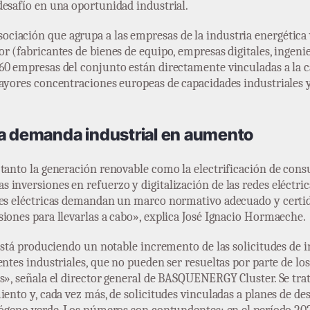
desafío en una oportunidad industrial.
iación que agrupa a las empresas de la industria energética 
r (fabricantes de bienes de equipo, empresas digitales, ingenie
0 empresas del conjunto están directamente vinculadas a la cad
mayores concentraciones europeas de capacidades industriales y
na demanda industrial en aumento
tanto la generación renovable como la electrificación de consu
inversiones en refuerzo y digitalización de las redes eléctri
des eléctricas demandan un marco normativo adecuado y certid
iones para llevarlas a cabo», explica José Ignacio Hormaeche.
 está produciendo un notable incremento de las solicitudes de 
ntes industriales, que no pueden ser resueltas por parte de los
as», señala el director general de BASQUENERGY Cluster. Se t
iento y, cada vez más, de solicitudes vinculadas a planes de d