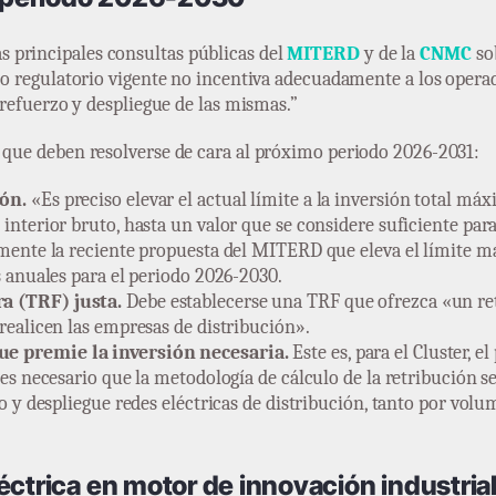
 principales consultas públicas del
MITERD
y de la
CNMC
sob
rco regulatorio vigente no incentiva adecuadamente a los operad
l refuerzo y despliegue de las mismas.”
e que deben resolverse de cara al próximo periodo 2026-2031:
ón.
«Es preciso elevar el actual límite a la inversión total má
nterior bruto, hasta un valor que se considere suficiente para
mente la reciente propuesta del MITERD que eleva el límite m
s anuales para el periodo 2026-2030.
a (TRF) justa.
Debe establecerse una TRF que ofrezca «un ret
realicen las empresas de distribución».
e premie la inversión necesaria.
Este es, para el Cluster, 
 es necesario que la metodología de cálculo de la retribución 
o y despliegue redes eléctricas de distribución, tanto por vol
éctrica en motor de innovación industria