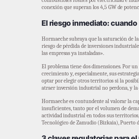
combustibles fósiles por electricidad e hi
conexión que superan los 4,5 GW de potencia
El riesgo inmediato: cuando 
Hormaeche subraya que la saturación de la r
riesgo de pérdida de inversiones industrial
las empresas ya instaladas».
El problema tiene dos dimensiones. Por un l
crecimiento y, especialmente, sus estrategi
optar por elegir otros territorios si la pos
atraer inversión industrial no perdona, y l
Hormaeche es contundente al valorar la ca
insuficientes, tanto por el volumen de dem
actividad industrial en todos sus territori
Tecnológico de Zamudio (Bizkaia), Puerto de
3 claves regulatorias para 