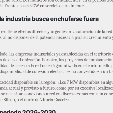
drógeno verde. Los números son contundentes: en el período 202
, frente a los 3,3 GW en servicio actualmente.
la industria busca enchufarse fuera
ed tiene efectos directos y urgentes: «La saturación de la red
es, al no disponer de la potencia necesaria para su crecimiento
ado, las empresas industriales ya establecidas en el territorio
as de descarbonización. Por otro, los proyectos de implantaci
ibilidad de acceso a la red no está garantizada en el corto-medi
a disponibilidad de conexión eléctrica se ha convertido en un f
pacidad disponible en la región: «Los 7 MW disponibles en al
anda actual y previsto a futuro, como por su excesiva localiz
os, se necesitan conexiones a red en diversas zonas con alta co
 Bilbao, o el norte de Vitoria-Gasteiz».
el periodo 2026-2030