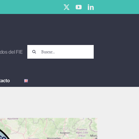
X
YouTube
LinkedIn
Buscar:
dos del FIE
tacto