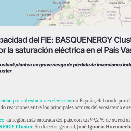
pacidad del FIE: BASQUENERGY Cluste
or la saturación eléctrica en el País V
 Euskadi plantea un grave riesgo de pérdida de inversiones in
uster
cidad por subestaciones eléctricas
en España, elaborado por e
ndo reacciones entre los principales actores del ecosistema ener
sco
-la región más saturada del país, con un 99,2 % de su red al
ERGY Cluster
. Su director general,
José Ignacio Hormaech