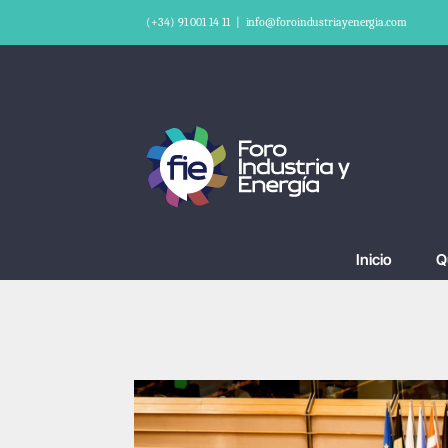
Saltar
(+34) 91 001 14 11
|
info@foroindustriayenergia.com
al
contenido
Inicio
Q