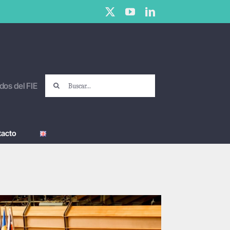
X
YouTube
LinkedIn
Buscar:
dos del FIE
tacto