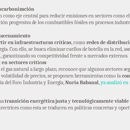
escarbonización
ón como eje central para reducir emisiones en sectores como el
ución progresiva de los combustibles fósiles en procesos indust
lmacenamiento
tir en infraestructuras críticas
, como
redes de distribuc
gía. Con ello, se busca eliminar cuellos de botella en la red, a
IE, garantizando su competitividad frente a mercados externos.
 en sectores críticos
 el gas natural a largo plazo, reconoce que algunos sectores s
la volatilidad de precios, se proponen herramientas como la
com
ia del Foro Industria y Energía,
Nuria Rabanal
,
ya analizó en
una
transición energética justa
y
tecnológicamente viable
ctrices como esta se traducen en políticas concretas y oportu