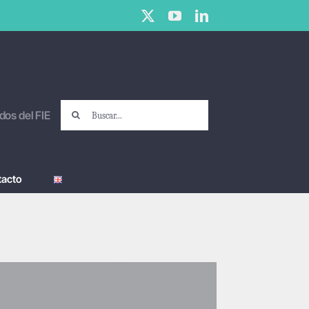
X
YouTube
LinkedIn
Buscar:
dos del FIE
tacto