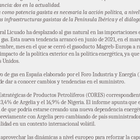
ncia: dos en la actualidad.
omo potencia gasista es necesaria la acción política, a nivel 
 infraestructuras gasistas de la Península Ibérica y el diálog
ural Licuado ha desplazado al gas natural en las importaciones
gas. Esta nueva tendencia arrancó en junio de 2021, en el marc
iembre, mes en el que se cerró el gasoducto Magreb-Europa a ra
mpacto de la política exterior en la política energética, ya q
s Unidos.
ro de gas en España elaborado por el Foro Industria y Energía (
de dar a conocer cambios y tendencias en el suministro.
stratégicas de Productos Petrolíferos (CORES) correspondientes
3,4% de Argelia y el 16,9% de Nigeria. El informe apunta que es
ta de que podría estarse creando una nueva dependencia energé
previamente con Argelia pero cambiando de país suministrador
idad en un contexto internacional volátil.
io aprovechar las dinámicas a nivel europeo para reforzar la ca