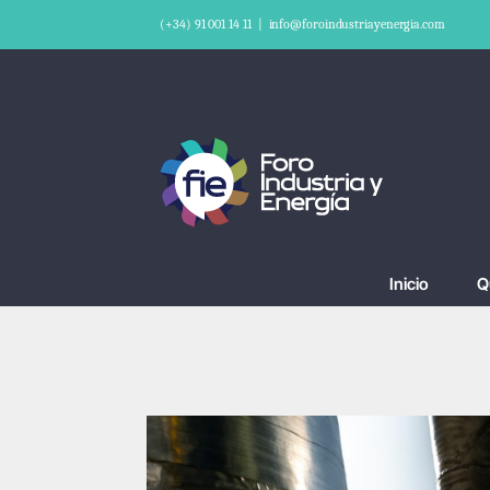
Saltar
(+34) 91 001 14 11
|
info@foroindustriayenergia.com
al
contenido
Inicio
Q