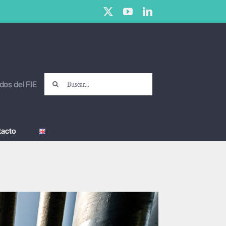
X
YouTube
LinkedIn
Buscar:
dos del FIE
tacto