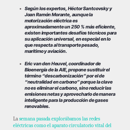
Según los expertos, Héctor Santcovsky y
Joan Ramón Morante, aunque la
motorización eléctrica es
aproximadamente un 250 % más eficiente,
existen importantes desafíos técnicos para
su aplicación universal, en especial en lo
que respecta al transporte pesado,
marítimo y aviación.
Eric van den Heuvel, coordinador de
Bioenergía de la AIE, propone sustituir el
término “descarbonización” por el de
“neutralidad en carbono” porque la clave
no es eliminar el carbono, sino reducir las
emisiones netas y aprovecharlo de manera
inteligente para la producción de gases
renovables.
La
semana pasada explorábamos las redes
eléctricas como el aparato circulatorio vital del