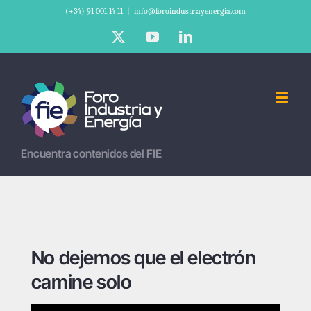
Saltar
(+34) 91 001 14 11
|
info@foroindustriayenergia.com
al
X
YouTube
LinkedIn
contenido
Encuentra contenidos del FIE
No dejemos que el electrón
camine solo