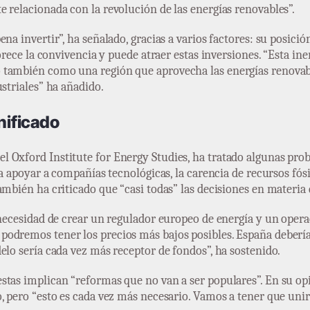
 relacionada con la revolución de las energías renovables”.
na invertir”, ha señalado, gracias a varios factores: su posició
vorece la convivencia y puede atraer estas inversiones. “Esta i
también como una región que aprovecha las energías renovable
striales” ha añadido.
nificado
el Oxford Institute for Energy Studies, ha tratado algunas pro
ra apoyar a compañías tecnológicas, la carencia de recursos fó
mbién ha criticado que “casi todas” las decisiones en materia 
 necesidad de crear un regulador europeo de energía y un opera
odremos tener los precios más bajos posibles. España debería 
elo sería cada vez más receptor de fondos”, ha sostenido.
tas implican “reformas que no van a ser populares”. En su opi
 pero “esto es cada vez más necesario. Vamos a tener que unir r