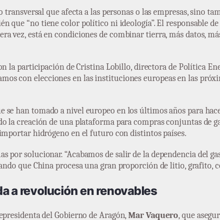
o transversal que afecta a las personas o las empresas, sino tam
 que “no tiene color político ni ideología”. El responsable de
a vez, está en condiciones de combinar tierra, más datos, más
n la participación de Cristina Lobillo, directora de Política En
os con elecciones en las instituciones europeas en las próx
 se han tomado a nivel europeo en los últimos años para hacer
o la creación de una plataforma para compras conjuntas de gas,
importar hidrógeno en el futuro con distintos países.
as por solucionar. “Acabamos de salir de la dependencia del 
ando que China procesa una gran proporción de litio, grafito, c
da a revolución en renovables
cepresidenta del Gobierno de Aragón,
Mar Vaquero
, que asegu