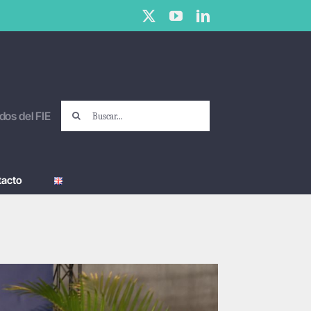
X
YouTube
LinkedIn
Buscar:
dos del FIE
tacto