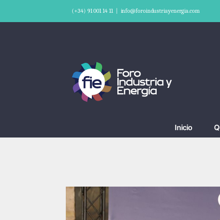
Saltar
(+34) 91 001 14 11
|
info@foroindustriayenergia.com
al
contenido
Inicio
Q