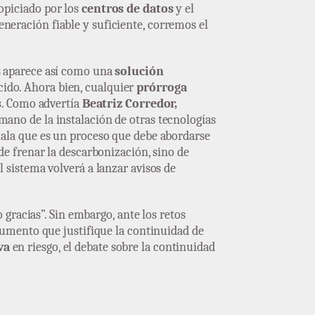
opiciado por los
centros de datos
y el
generación fiable y suficiente, corremos el
es aparece así como una
solución
cido. Ahora bien, cualquier
prórroga
s
. Como advertía
Beatriz Corredor,
a mano de la instalación de otras tecnologías
eñala que es un proceso que debe abordarse
 de frenar la descarbonización, sino de
l sistema volverá a lanzar avisos de
gracias”. Sin embargo, ante los retos
umento que justifique la continuidad de
va
en riesgo, el debate sobre la continuidad