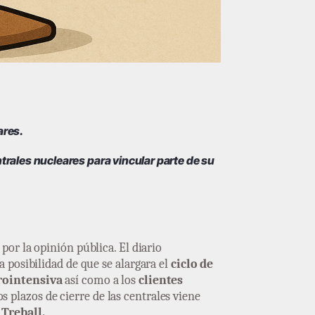
ares.
trales nucleares para vincular parte de su
or la opinión pública. El diario
 posibilidad de que se alargara el
ciclo de
rointensiva
así como a los
clientes
os plazos de cierre de las centrales viene
Treball.