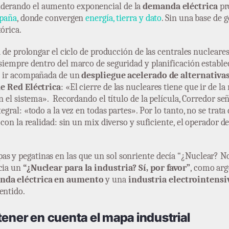
iderando el aumento exponencial de la
demanda eléctrica
pr
spaña
, donde convergen
energía, tierra y dato
. Sin una base de 
órica.
d de prolongar el ciclo de producción de las centrales nuclear
 siempre dentro del marco de seguridad y planificación estable
 ir acompañada de un
despliegue acelerado de alternativa
e Red Eléctrica
: «El cierre de las nucleares tiene que ir de l
n el sistema». Recordando el título de la película, Corredor s
gral: «todo a la vez en todas partes». Por lo tanto, no se trata
con la realidad: sin un mix diverso y suficiente, el operador de
s y pegatinas en las que un sol sonriente decía “¿Nuclear? No 
acia un
“¿Nuclear para la industria? Sí, por favor”
, como arg
nda eléctrica en aumento
y una
industria electrointensi
entido.
tener en cuenta el
mapa industrial