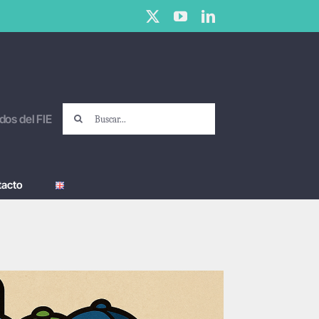
X
YouTube
LinkedIn
Buscar:
dos del FIE
tacto