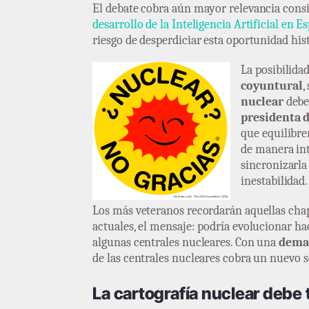
El debate cobra aún mayor relevancia cons
desarrollo de la Inteligencia Artificial en E
riesgo de desperdiciar esta oportunidad hist
La posibilida
coyuntural
,
nuclear
debe
presidenta d
que equilibre
de manera inte
sincronizarla 
inestabilidad.
Los más veteranos recordarán aquellas chapa
actuales, el mensaje: podría evolucionar h
algunas centrales nucleares. Con una
dema
de las centrales nucleares cobra un nuevo s
La cartografía nuclear debe