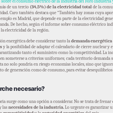
s sobre el consumo eléctrico de la industria del Foro Industria
más de un tercio
(34,5%) de la electricidad total
de la comun
idad. Caro también destaca que “También hay zonas cuya aport
mplo es Madrid, que depende en parte de la electricidad gene
nda. De hecho, según el informe sobre consumo eléctrico indus
la electricidad de la región.
ón energética debe considerar tanto la
demanda energética
s
y la posibilidad de adaptar el calendario de cierre nuclear y e
garantizando tanto el suministro como la competitividad. La ind
den someterse a criterios uniformes; cada territorio demanda 
a no solo pondría en riesgo economías locales, sino que ignorar
anto de generación como de consumo, para evitar desequilibri
arche necesario?
oria surge como una opción a considerar. No se trata de frenar
y las
necesidades de la industria.
Lo urgente es garantizar 