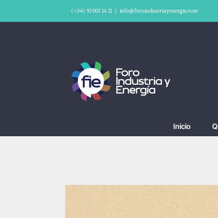
Saltar
(+34) 91 001 14 11
|
info@foroindustriayenergia.com
al
contenido
Inicio
Q