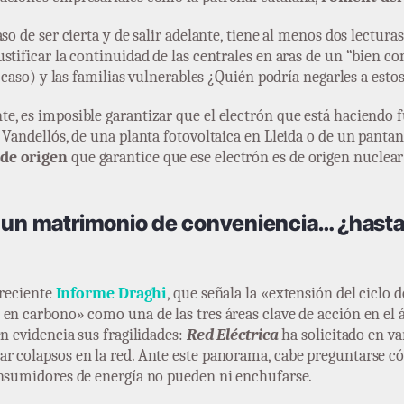
so de ser cierta y de salir adelante, tiene al menos dos lectura
stificar la continuidad de las centrales en aras de un “bien co
 caso) y las familias vulnerables ¿Quién podría negarles a estos
e, es imposible garantizar que el electrón que está haciendo 
Vandellós, de una planta fotovoltaica en Lleida o de un pantano
 de origen
que garantice que ese electrón es de origen nuclea
: un matrimonio de conveniencia… ¿hasta 
 reciente
Informe Draghi
, que señala la «extensión del ciclo 
en carbono» como una de las tres áreas clave de acción en el á
en evidencia sus fragilidades:
Red Eléctrica
ha solicitado en va
tar colapsos en la red. Ante este panorama, cabe preguntarse
onsumidores de energía no pueden ni enchufarse.