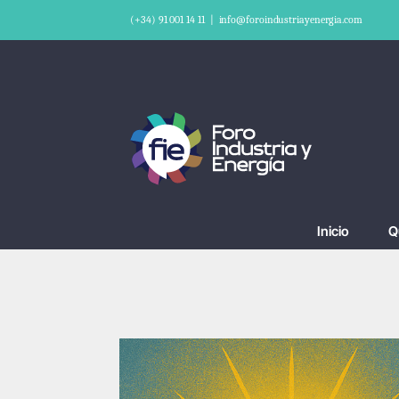
Saltar
(+34) 91 001 14 11
|
info@foroindustriayenergia.com
al
contenido
Inicio
Q