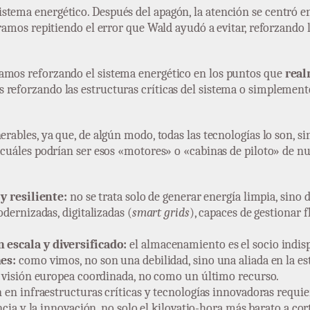
stema energético. Después del apagón, la atención se centró en
éramos repitiendo el error que Wald ayudó a evitar, reforzando 
stamos reforzando el sistema energético en los puntos que
real
os reforzando las estructuras críticas del sistema o simplement
erables, ya que, de algún modo, todas las tecnologías lo son, s
 ¿cuáles podrían ser esos «motores» o «cabinas de piloto» de n
y resiliente:
no se trata solo de generar energía limpia, sino d
ernizadas, digitalizadas (
smart grids
), capaces de gestionar 
escala y diversificado:
el almacenamiento es el socio indisp
nes:
como vimos, no son una debilidad, sino una aliada en la es
 visión europea coordinada, no como un último recurso.
 en infraestructuras críticas y tecnologías innovadoras requier
ia y la innovación, no solo el kilovatio-hora más barato a cort