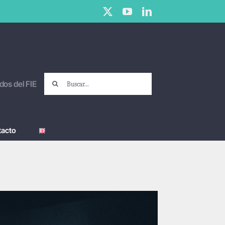
X
YouTube
LinkedIn
Buscar:
dos del FIE
tacto