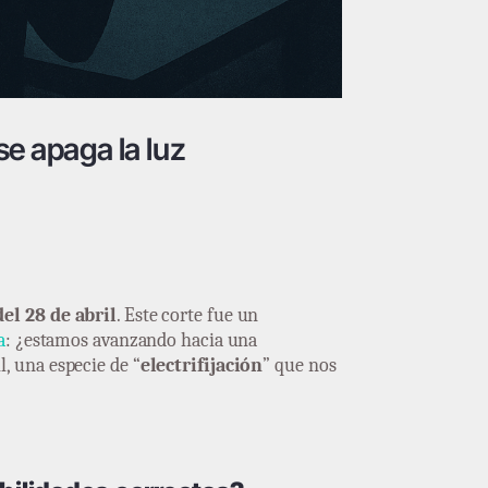
se apaga la luz
el 28 de abril
. Este corte fue un
a
: ¿estamos avanzando hacia una
, una especie de “
electrifijación
” que nos