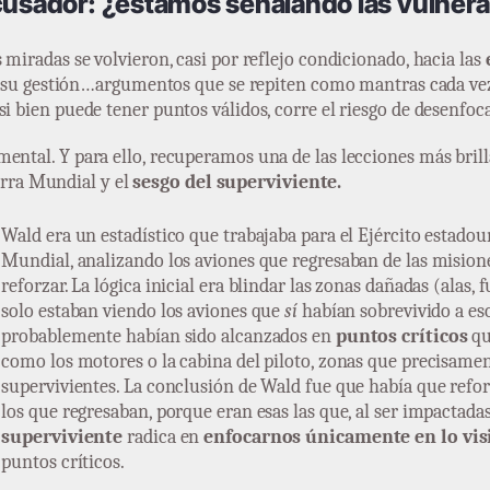
acusador: ¿estamos señalando las vulnera
 miradas se volvieron, casi por reflejo condicionado, hacia las
 de su gestión…argumentos que se repiten como mantras cada vez 
si bien puede tener puntos válidos, corre el riesgo de desenfoc
ental. Y para ello, recuperamos una de las lecciones más brilla
rra Mundial y el
sesgo del superviviente.
Wald era un estadístico que trabajaba para el Ejército estado
Mundial, analizando los aviones que regresaban de las misione
reforzar. La lógica inicial era blindar las zonas dañadas (alas, 
solo estaban viendo los aviones que
sí
habían sobrevivido a eso
probablemente habían sido alcanzados en
puntos críticos
qu
como los motores o la cabina del piloto, zonas que precisame
supervivientes. La conclusión de Wald fue que había que refor
los que regresaban, porque eran esas las que, al ser impactadas
superviviente
radica en
enfocarnos únicamente en lo vis
puntos críticos.