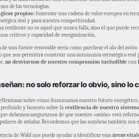
tmo de las tecnologías.
gicas propias:
fomentar una cadena de valor europea en tecno
tégica real y para nuestra competitividad.
a resiliente no es aquel que nunca falla, sino el que puede rec
as críticos y capacidad de reorganización.
ia de una fuente renovable sería como parchear el ala del avi
lo que nos permitirá construir una autonomía estratégica real 
te,
no desviarnos de nuestro compromiso ineludible
con
ñan: no solo reforzar lo obvio, sino lo c
 reflexionar sobre cómo iluminamos nuestro futuro energético.
 profundo y honesto sobre la
resiliencia de nuestro sistem
l que debemos asegurarnos de que nuestro «avión» está reforzad
opulares de señalar. Recordemos que las sombras también nos 
vencia de Wald nos puede ayudar a identificar esas
áreas vital