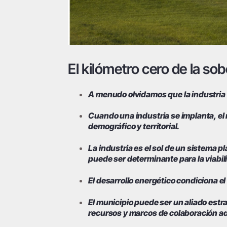
El kilómetro cero de la sob
A menudo olvidamos que la industria t
Cuando una industria se implanta, el 
demográfico y territorial.
La industria es el sol de un sistema p
puede ser determinante para la viabili
El desarrollo energético condiciona el 
El municipio puede ser un aliado estr
recursos y marcos de colaboración 