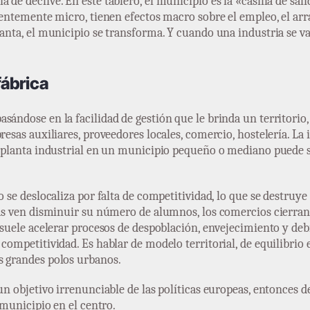
de declive. En este tablero, el municipio es la «casilla de salid
arentemente micro, tienen efectos macro sobre el empleo, el arr
lanta, el municipio se transforma. Y cuando una industria se v
fábrica
sándose en la facilidad de gestión que le brinda un territorio,
resas auxiliares, proveedores locales, comercio, hostelería. La 
na planta industrial en un municipio pequeño o mediano puede s
o se deslocaliza por falta de competitividad, lo que se destruy
elas ven disminuir su número de alumnos, los comercios cierra
l suele acelerar procesos de despoblación, envejecimiento y de
 competitividad. Es hablar de modelo territorial, de equilibrio
s grandes polos urbanos.
 un objetivo irrenunciable de las políticas europeas, entonces
 municipio en el centro.