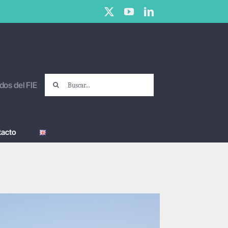
X
YouTube
LinkedIn
Buscar:
dos del FIE
tacto