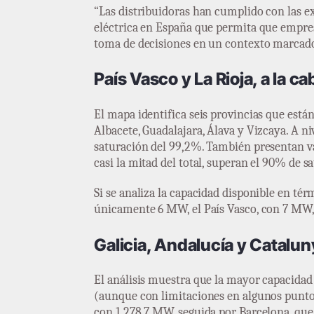
“Las distribuidoras han cumplido con las ex
eléctrica en España que permita que empres
toma de decisiones en un contexto marcado p
País Vasco y La Rioja, a la c
El mapa identifica seis provincias que está
Albacete, Guadalajara, Álava y Vizcaya. A n
saturación del 99,2%. También presentan v
casi la mitad del total, superan el 90% de s
Si se analiza la capacidad disponible en té
únicamente 6 MW, el País Vasco, con 7 MW,
Galicia, Andalucía y Catalu
El análisis muestra que la mayor capacida
(aunque con limitaciones en algunos puntos
con 1.278,7 MW, seguida por Barcelona, que