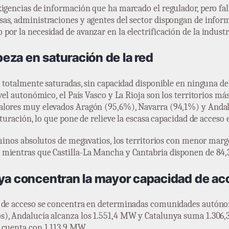
igencias de información que ha marcado el regulador, pero falt
as, administraciones y agentes del sector dispongan de infor
or la necesidad de avanzar en la electrificación de la industri
abeza en saturación de la red
n totalmente saturadas, sin capacidad disponible en ninguna de
ivel autonómico, el País Vasco y La Rioja son los territorios m
alores muy elevados Aragón (95,6%), Navarra (94,1%) y Andalu
aturación, lo que pone de relieve la escasa capacidad de acceso e
rminos absolutos de megavatios, los territorios con menor marge
 mientras que Castilla-La Mancha y Cantabria disponen de 84
nya concentran la mayor capacidad de a
d de acceso se concentra en determinadas comunidades autóno
), Andalucía alcanza los 1.551,4 MW y Catalunya suma 1.306,3
 cuenta con 1.113,9 MW.