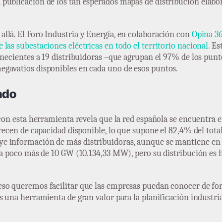
 publicación de los tan esperados mapas de distribución elabor
llá. El Foro Industria y Energía, en colaboración con
Opina 36
las subestaciones eléctricas en todo el territorio nacional.
Est
enecientes a 19 distribuidoras –que agrupan el 97% de los punto
egavatios disponibles en cada uno de esos puntos.
ado
 con esta herramienta revela que la red española se encuentra 
recen de capacidad disponible, lo que supone el 82,4% del total.
e información de más distribuidoras, aunque se mantiene en la
e a poco más de 10 GW (10.134,33 MW), pero su distribución es
eso queremos facilitar que las empresas puedan conocer de fo
 una herramienta de gran valor para la planificación industrial