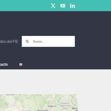
X
YouTube
LinkedIn
Buscar:
dos del FIE
tacto