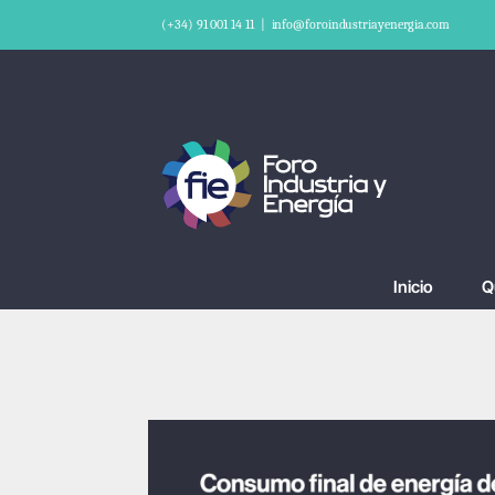
Saltar
(+34) 91 001 14 11
|
info@foroindustriayenergia.com
al
contenido
Inicio
Q