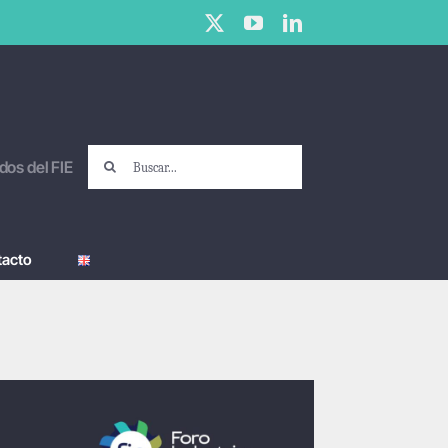
X
YouTube
LinkedIn
Buscar:
dos del FIE
tacto