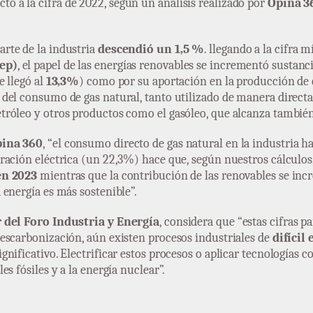
cto a la cifra de 2022, según un análisis realizado por
Opina 36
arte de la industria
descendió un 1,5 %
. llegando a la cifra 
ep)
, el papel de las energías renovables se incrementó sustanc
 llegó al
13,3%
) como por su aportación en la producción de 
del consumo de gas natural, tanto utilizado de manera directa
tróleo y otros productos como el gasóleo, que alcanza tambié
pina 360
, “el consumo directo de gas natural en la industria 
ación eléctrica (un 22,3%) hace que, según nuestros cálculos, 
en 2023
mientras que la contribución de las renovables se in
energía es más sostenible”.
 del Foro Industria y Energía
, considera que “estas cifras p
escarbonización, aún existen procesos industriales de
difícil 
nificativo. Electrificar estos procesos o aplicar tecnologías 
s fósiles y a la energía nuclear”.